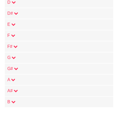
D
D#
E
F
F#
G
G#
A
A#
B