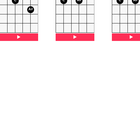
C
C
A#
C
A#
A#