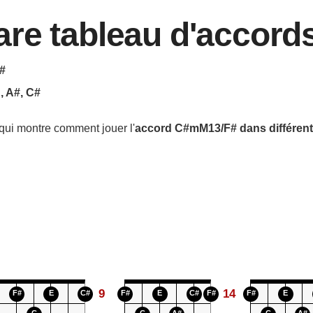
re tableau d'accord
F#
E, A#, C#
qui montre comment jouer l'
accord
C#mM13/F#
dans différent
9
14
F#
E
C#
F#
E
C#
F#
F#
E