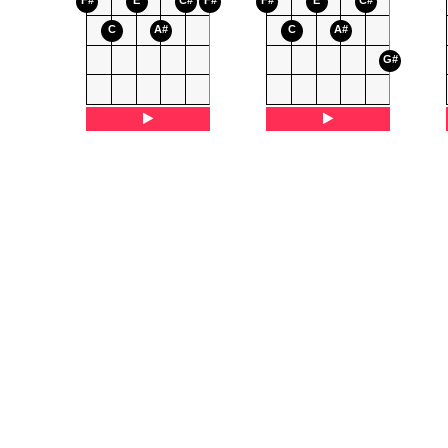
F#
E
C#
F#
F#
E
C#
C
A#
C
A#
G#