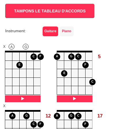
TAMPONS LE TABLEAU D'ACCORDS
Instrument:
Guitare
Piano
X
A
G
5
C
F
A
G
C
E
F
E
C
X
12
17
A
G
A
G
C
C
F
F