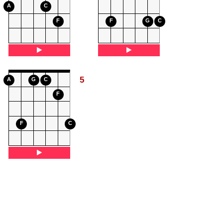
A
C
F
F
G
C
5
A
G
C
F
F
C