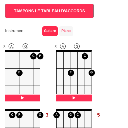
TAMPONS LE TABLEAU D'ACCORDS
Instrument:
Guitare
Piano
X
X
A
G
A
G
C
F
C
F
F
G
3
5
C
F
G
A
G
C