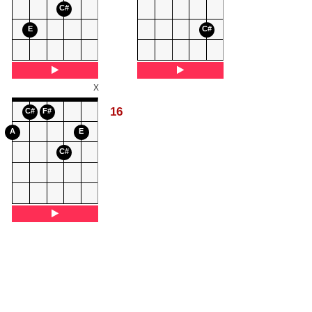
C#
E
C#
X
16
C#
F#
A
E
C#