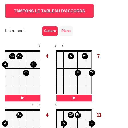
TAMPONS LE TABLEAU D'ACCORDS
Instrument:
Guitare
Piano
X
X
X
4
7
C#
F#
A
F#
A
E
C#
E
C#
X
X
X
4
11
F#
C#
F#
A
A
E