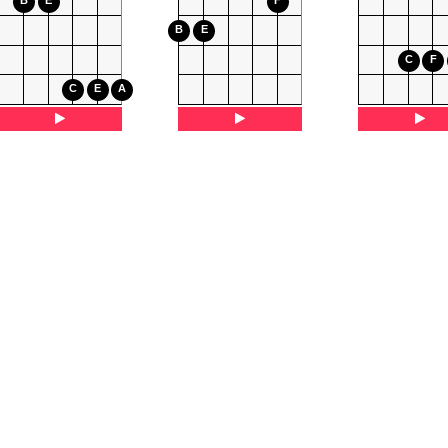
B
E
F
B
E
C
F
C
E
A