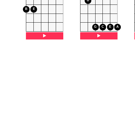
B
B
E
G
C
E
A