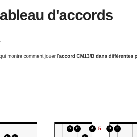
tableau d'accords
A
qui montre comment jouer l'
accord
CM13/B
dans différentes 
5
G
C
A
B
E