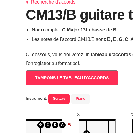
Recherche d'accords
CM13/B guitare 
Nom complet:
C Major 13th basse de B
Les notes de l'accord CM13/B sont:
B, E, G, C, 
Ci-dessous, vous trouverez un
tableau d'accords
l'enregistrer au format pdf.
TAMPONS LE TABLEAU D'ACCORDS
Instrument:
Guitare
Piano
X
X
5
G
C
E
A