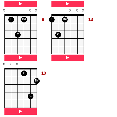
X
X
X
X
X
X
8
13
F
D#
F
D#
C
C
X
X
X
10
F
D#
C