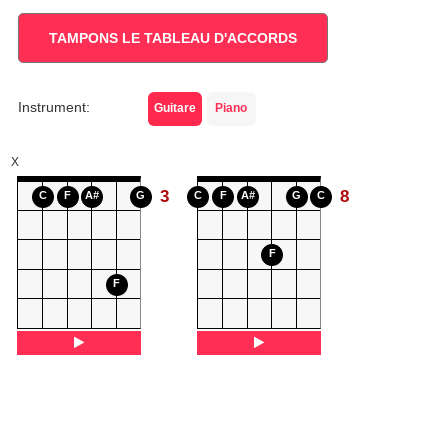
TAMPONS LE TABLEAU D'ACCORDS
Instrument:
Guitare
Piano
X
3
8
C
F
A#
G
C
F
A#
G
C
F
F