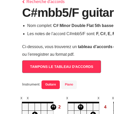
Recherche d'accords
C#mbb5/F guitar
Nom complet:
C# Minor Double Flat 5th basse
Les notes de l'accord C#mbb5/F sont:
F, C#, E, 
Ci-dessous, vous trouverez un
tableau d'accords
ou l'enregistrer au format pdf.
TAMPONS LE TABLEAU D'ACCORDS
Instrument:
Guitare
Piano
X
X
X
X
X
2
4
F#
F#