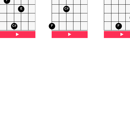
F
E
C#
C#
F
F