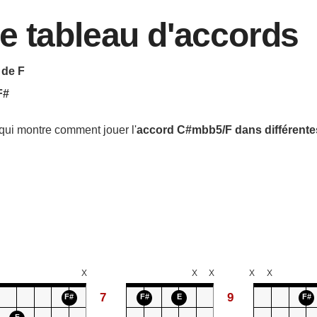
e tableau d'accords
 de F
F#
qui montre comment jouer l'
accord
C#mbb5/F
dans différente
X
X
X
X
X
7
9
F#
F#
E
F#