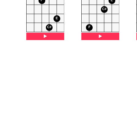
F
E
C#
E
C#
F