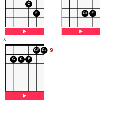
C
F
C#
F
X
9
G#
C#
G
C
F