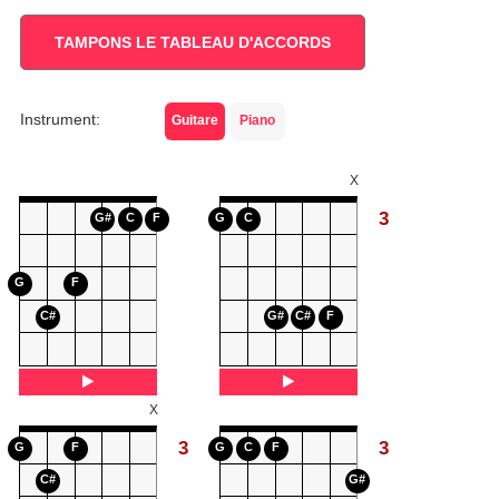
TAMPONS LE TABLEAU D'ACCORDS
Instrument:
Guitare
Piano
X
3
G#
C
F
G
C
G
F
C#
G#
C#
F
X
3
3
G
F
G
C
F
C#
G#