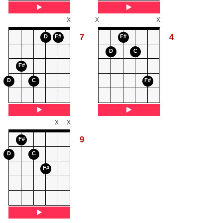
X
X
X
7
4
D
F#
F#
D
C
F#
D
C
F#
X
X
9
F#
D
C
F#