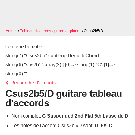
Home
Tableau d'accords guitare et piano
Csus2b5/D
contiene bemolle
string(7) "Csus2b5" contiene BemolleChord
string(6) "sus2b5" array(2) { [0]=> string(1) "C" [1]=>
string(0) "" }
Recherche d'accords
Csus2b5/D guitare tableau
d'accords
Nom complet:
C Suspended 2nd Flat 5th basse de D
Les notes de l'accord Csus2b5/D sont:
D, F#, C