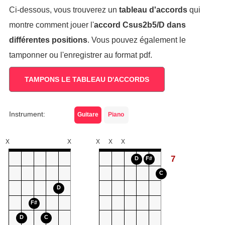
Ci-dessous, vous trouverez un
tableau d'accords
qui
montre comment jouer l'
accord
Csus2b5/D
dans
différentes positions
. Vous pouvez également le
tamponner ou l'enregistrer au format pdf.
TAMPONS LE TABLEAU D'ACCORDS
Instrument:
Guitare
Piano
X
X
X
X
X
7
D
F#
C
D
F#
D
C