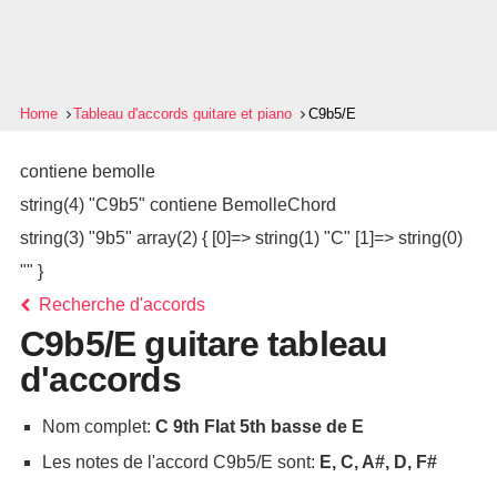
Home
Tableau d'accords guitare et piano
C9b5/E
contiene bemolle
string(4) "C9b5" contiene BemolleChord
string(3) "9b5" array(2) { [0]=> string(1) "C" [1]=> string(0)
"" }
Recherche d'accords
C9b5/E guitare tableau
d'accords
Nom complet:
C 9th Flat 5th basse de E
Les notes de l'accord C9b5/E sont:
E, C, A#, D, F#