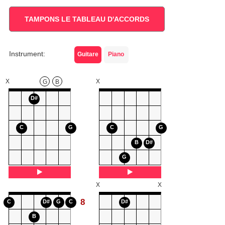
TAMPONS LE TABLEAU D'ACCORDS
Instrument:
Guitare
Piano
X
X
G
B
D#
C
G
C
G
B
D#
G
X
X
8
C
D#
G
C
D#
B