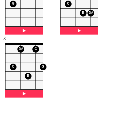
G
C
B
D#
X
D#
C
C
G
B