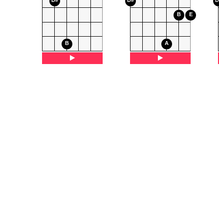
D#
D#
D
B
E
B
A