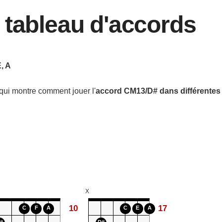
 tableau d'accords
E, A
qui montre comment jouer l'
accord
CM13/D#
dans différentes
X
10
17
C
F
A
C
E
A