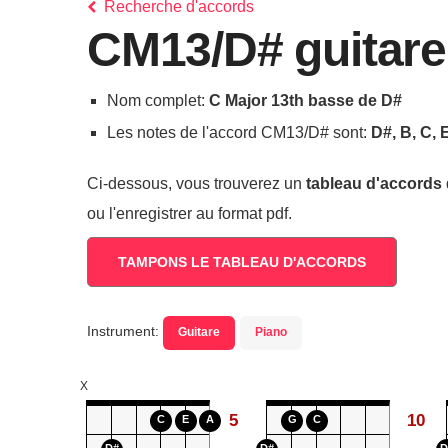
Recherche d'accords
CM13/D# guitare
Nom complet:
C Major 13th basse de D#
Les notes de l'accord CM13/D# sont:
D#, B, C, 
Ci-dessous, vous trouverez un
tableau d'accords
ou l'enregistrer au format pdf.
TAMPONS LE TABLEAU D'ACCORDS
Instrument:
Guitare
Piano
X
5
10
C
E
A
G
C