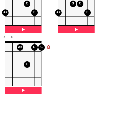
C
G
C
A#
F
A#
F
X
X
8
A#
G
C
F