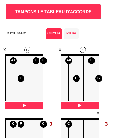
TAMPONS LE TABLEAU D'ACCORDS
Instrument:
Guitare
Piano
X
X
G
G
A#
C
F
A#
C
F
F
G
X
3
3
C
F
G
C