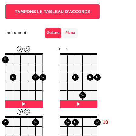
TAMPONS LE TABLEAU D'ACCORDS
Instrument:
Guitare
Piano
X
X
D
G
F
C
D
G
F
D
G
C
D
G
10
F
C
G
C
D