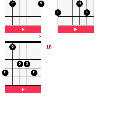
C
G
G
F
C
X
10
G
D
G
F
C