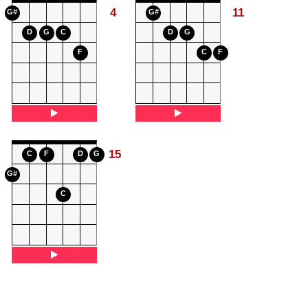
4
11
G#
G#
D
G
C
D
G
F
C
F
15
C
F
D
G
G#
C