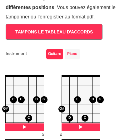
différentes positions
. Vous pouvez également le
tamponner ou l'enregistrer au format pdf.
TAMPONS LE TABLEAU D'ACCORDS
Instrument:
Guitare
Piano
C
F
D
G
F
D
G
G#
G#
C
D
C
X
X