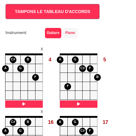
TAMPONS LE TABLEAU D'ACCORDS
Instrument:
Guitare
Piano
X
4
5
C#
B
A
G
A
G
C#
F
F
B
F
X
16
17
C#
B
A
G
A
G
C#
F