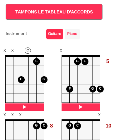
TAMPONS LE TABLEAU D'ACCORDS
Instrument:
Guitare
Piano
X
X
X
G
5
C
G
C
F
G
F
G
C
X
X
X
X
8
10
G
C
G
C