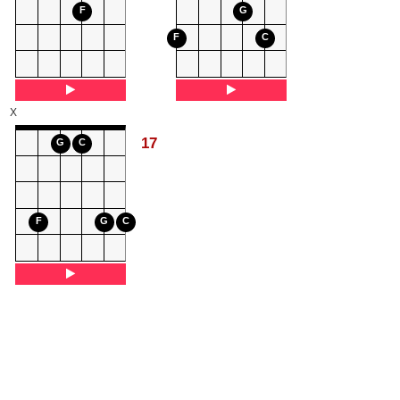
F
G
F
C
X
17
G
C
F
G
C