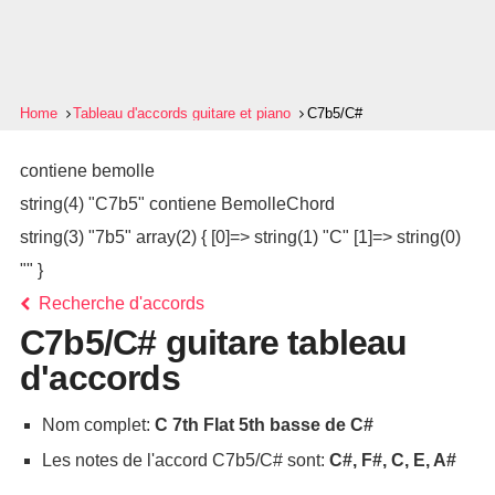
Home
Tableau d'accords guitare et piano
C7b5/C#
contiene bemolle
string(4) "C7b5" contiene BemolleChord
string(3) "7b5" array(2) { [0]=> string(1) "C" [1]=> string(0)
"" }
Recherche d'accords
C7b5/C# guitare tableau
d'accords
Nom complet:
C 7th Flat 5th basse de C#
Les notes de l'accord C7b5/C# sont:
C#, F#, C, E, A#