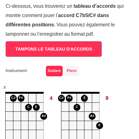
Ci-dessous, vous trouverez un
tableau d'accords
qui
montre comment jouer l'
accord
C7b5/C#
dans
différentes positions
. Vous pouvez également le
tamponner ou l'enregistrer au format pdf.
TAMPONS LE TABLEAU D'ACCORDS
Instrument:
Guitare
Piano
X
4
9
C#
F#
C#
F#
E
C
E
C
A#
A#
E