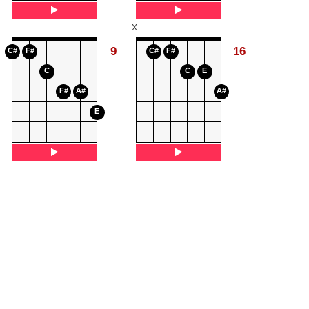
X
9
16
C#
F#
C#
F#
C
C
E
F#
A#
A#
E