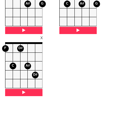
A#
G
C
A#
G
X
F
D#
C
A#
D#