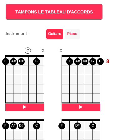
TAMPONS LE TABLEAU D'ACCORDS
Instrument:
Guitare
Piano
X
X
G
8
F
A#
D#
C
F
A#
D#
G
C
F
A#
D#
C
F
D#
C