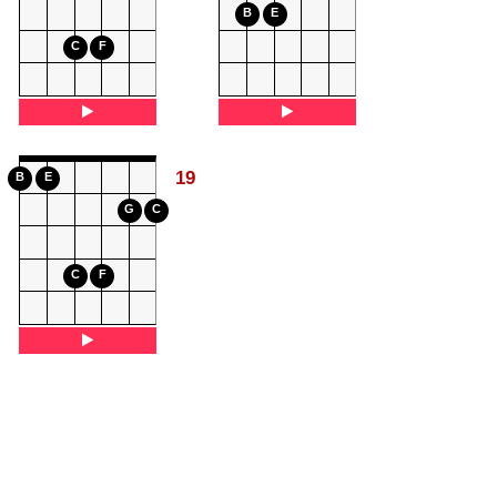
B
E
C
F
19
B
E
G
C
C
F