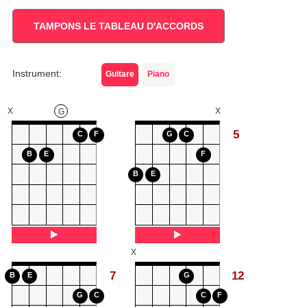
TAMPONS LE TABLEAU D'ACCORDS
Instrument:
Guitare
Piano
X
X
G
5
C
F
G
C
B
E
F
B
E
X
7
12
B
E
G
G
C
C
F