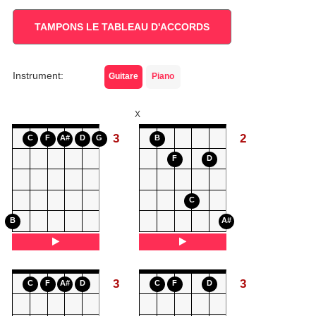
TAMPONS LE TABLEAU D'ACCORDS
Instrument:
Guitare
Piano
X
3
2
C
F
A#
D
G
B
F
D
C
B
A#
3
3
C
F
A#
D
C
F
D