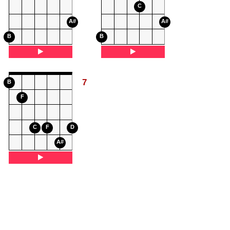
C
A#
A#
B
B
7
B
F
C
F
D
A#