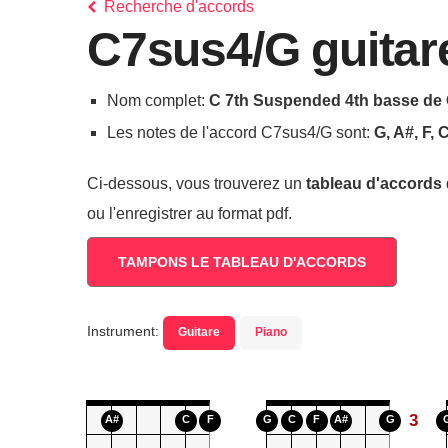
Recherche d'accords
C7sus4/G guitar
Nom complet:
C 7th Suspended 4th basse de
Les notes de l'accord C7sus4/G sont:
G, A#, F, 
Ci-dessous, vous trouverez un
tableau d'accords
ou l'enregistrer au format pdf.
TAMPONS LE TABLEAU D'ACCORDS
Instrument:
Guitare
Piano
3
A#
C
F
G
C
F
A#
G