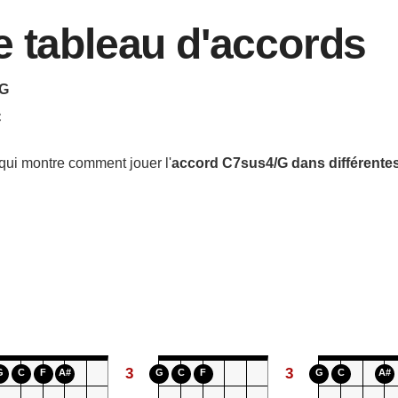
e tableau d'accords
 G
C
qui montre comment jouer l'
accord
C7sus4/G
dans différente
3
3
G
C
F
A#
G
C
F
G
C
A#