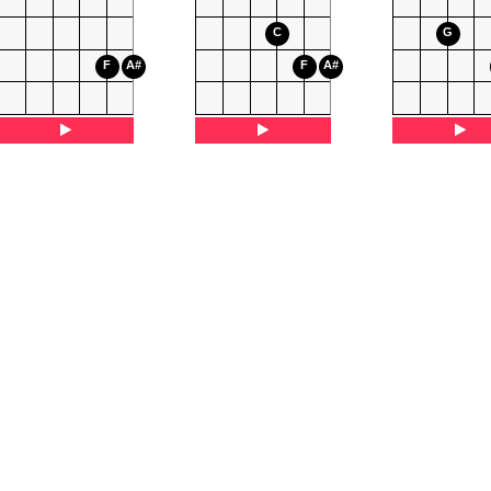
C
G
F
A#
F
A#