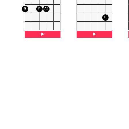
G
F
A#
F