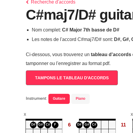
Recherche d'accords
C#maj7/D# guita
Nom complet:
C# Major 7th basse de D#
Les notes de l'accord C#maj7/D# sont:
D#, G#, 
Ci-dessous, vous trouverez un
tableau d'accords
tamponner ou l'enregistrer au format pdf.
TAMPONS LE TABLEAU D'ACCORDS
Instrument:
Guitare
Piano
X
X
6
11
D#
G#
C#
F
D#
G#
C#