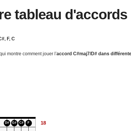
re tableau d'accords
C#, F, C
qui montre comment jouer l'
accord
C#maj7/D#
dans différent
18
D#
G#
C#
F