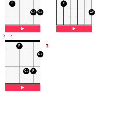
F
F
G#
C#
C#
X
X
3
F
G#
C#
F