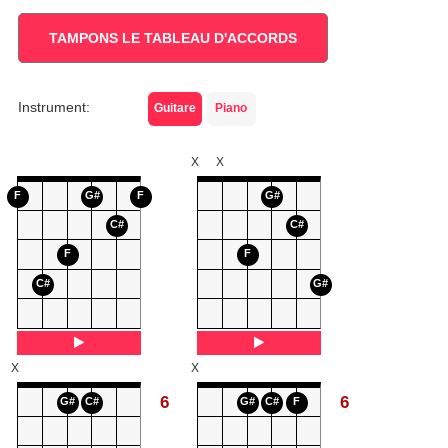
TAMPONS LE TABLEAU D'ACCORDS
Instrument:
Guitare
Piano
X
X
F
G#
F
G#
C#
C#
F
F
C#
G#
X
X
6
6
G#
C#
G#
C#
F