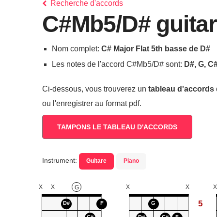
Recherche d'accords
C#Mb5/D# guitar
Nom complet:
C# Major Flat 5th basse de D#
Les notes de l'accord C#Mb5/D# sont:
D#, G, C#
Ci-dessous, vous trouverez un
tableau d'accords
ou l'enregistrer au format pdf.
TAMPONS LE TABLEAU D'ACCORDS
Instrument:
Guitare
Piano
X
X
X
X
X
G
5
D#
F
G