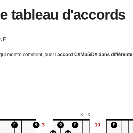
e tableau d'accords
, F
qui montre comment jouer l'
accord
C#Mb5/D#
dans différente
X
X
3
10
F
G
G
F
F