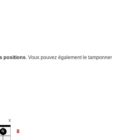
s positions
. Vous pouvez également le tamponner
X
8
G