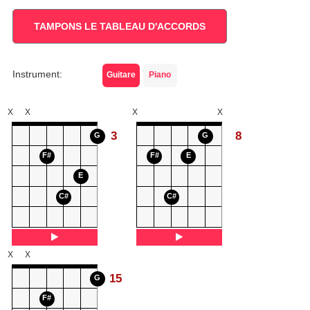
TAMPONS LE TABLEAU D'ACCORDS
Instrument:
Guitare
Piano
X
X
X
X
3
8
G
G
F#
F#
E
E
C#
C#
X
X
15
G
F#