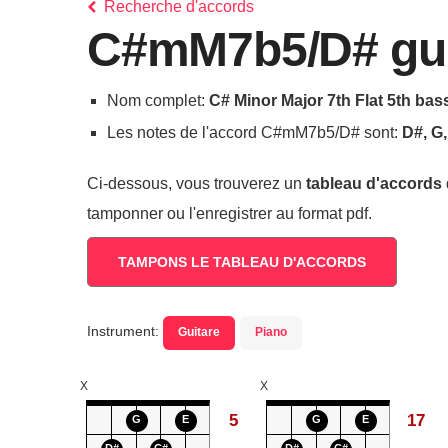
Recherche d'accords
C#mM7b5/D# guit
Nom complet:
C# Minor Major 7th Flat 5th bas
Les notes de l'accord C#mM7b5/D# sont:
D#, G,
Ci-dessous, vous trouverez un
tableau d'accords
tamponner ou l'enregistrer au format pdf.
TAMPONS LE TABLEAU D'ACCORDS
Instrument:
Guitare
Piano
X
X
5
17
G
E
G
E