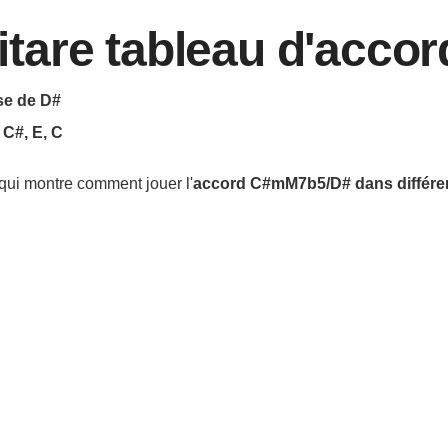
are tableau d'accor
se de D#
 C#, E, C
qui montre comment jouer l'
accord
C#mM7b5/D#
dans différe