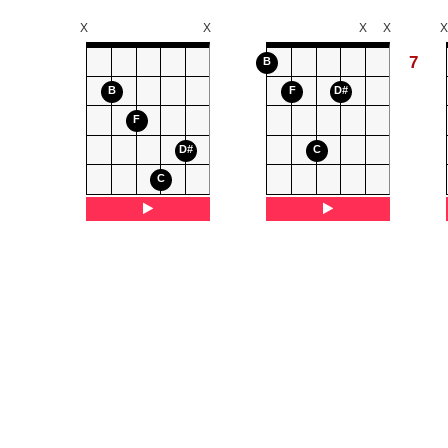
X
X
X
X
X
7
B
B
F
D#
F
D#
C
C