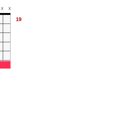
X
X
19