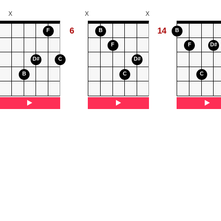
X
X
X
6
14
F
B
B
F
F
D#
D#
C
D#
B
C
C