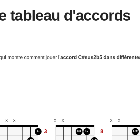
e tableau d'accords
qui montre comment jouer l'
accord
C#sus2b5
dans différente
X
X
X
X
X
X
3
8
G
D#
G
D#