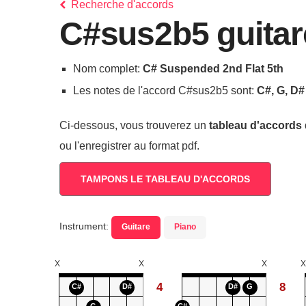
Recherche d'accords
C#sus2b5 guitar
Nom complet:
C# Suspended 2nd Flat 5th
Les notes de l'accord C#sus2b5 sont:
C#, G, D#
Ci-dessous, vous trouverez un
tableau d'accords
ou l'enregistrer au format pdf.
TAMPONS LE TABLEAU D'ACCORDS
Instrument:
Guitare
Piano
X
X
X
X
4
8
C#
D#
D#
G