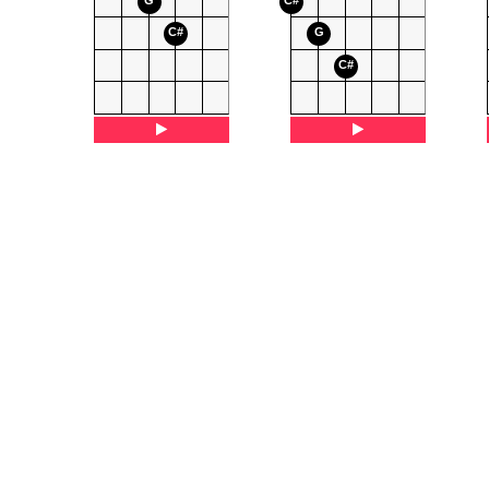
G
C#
C#
G
C#