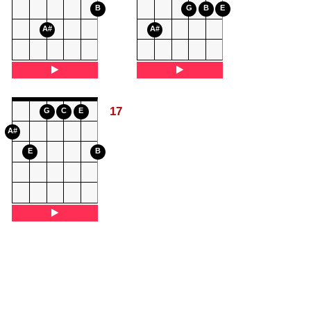
B
G
B
E
A#
A#
17
G
C
E
A#
E
B