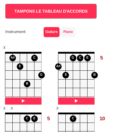
TAMPONS LE TABLEAU D'ACCORDS
Instrument:
Guitare
Piano
X
5
A#
C
G
C
E
E
A#
G
E
B
B
X
X
X
5
10
C
E
C