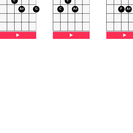
E
E
A#
G
C
A#
F
A#