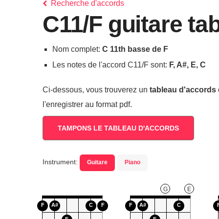
Recherche d'accords
C11/F guitare ta
Nom complet:
C 11th basse de F
Les notes de l'accord C11/F sont:
F, A#, E, C
Ci-dessous, vous trouverez un
tableau d'accords
l'enregistrer au format pdf.
TAMPONS LE TABLEAU D'ACCORDS
Instrument:
Guitare
Piano
G
E
F
A#
C
F
F
A#
C