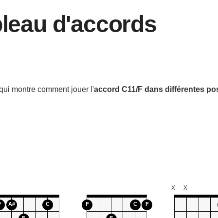
bleau d'accords
qui montre comment jouer l'
accord
C11/F
dans différentes po
X
X
F
A#
C
F
C
F