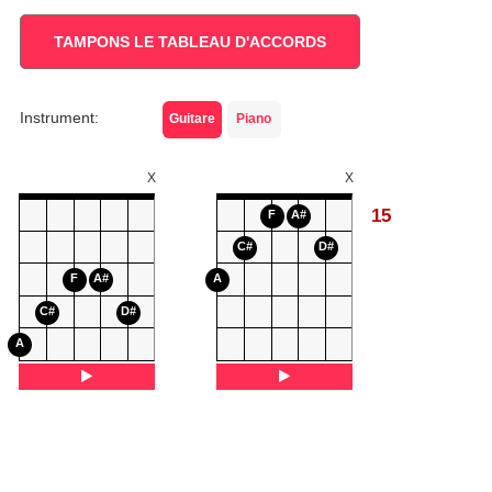
TAMPONS LE TABLEAU D'ACCORDS
Instrument:
Guitare
Piano
X
X
15
F
A#
C#
D#
F
A#
A
C#
D#
A