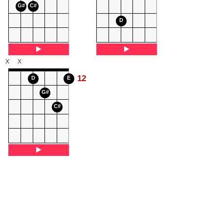
G#
C#
D
X
X
12
D
E
G#
C#