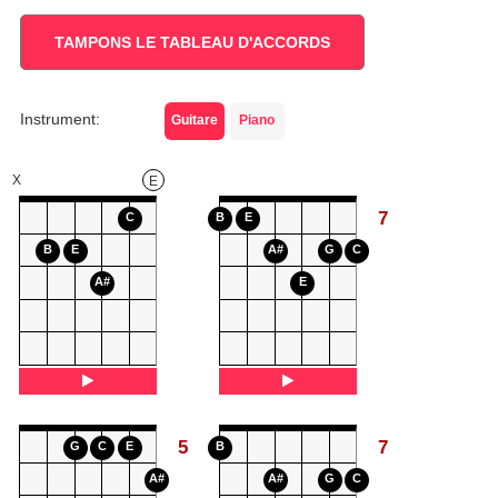
TAMPONS LE TABLEAU D'ACCORDS
Instrument:
Guitare
Piano
X
E
7
C
B
E
B
E
A#
G
C
A#
E
5
7
G
C
E
B
A#
A#
G
C