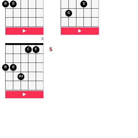
B
E
E
G
X
5
C
E
B
E
A#