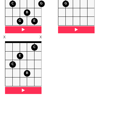
C
G
G
B
G
E
X
X
C
E
C
B