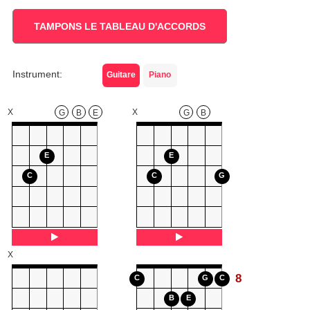
TAMPONS LE TABLEAU D'ACCORDS
Instrument:
Guitare
Piano
X
X
G
B
E
G
B
E
E
C
C
G
X
8
C
G
C
B
E