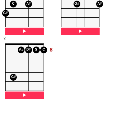
C
A#
G#
A#
G#
X
8
A#
D#
G
C
G#