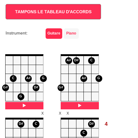
TAMPONS LE TABLEAU D'ACCORDS
Instrument:
Guitare
Piano
A#
D#
C
C
A#
G
A#
G
G#
D#
G#
G
X
X
X
4
D#
C
D#
C