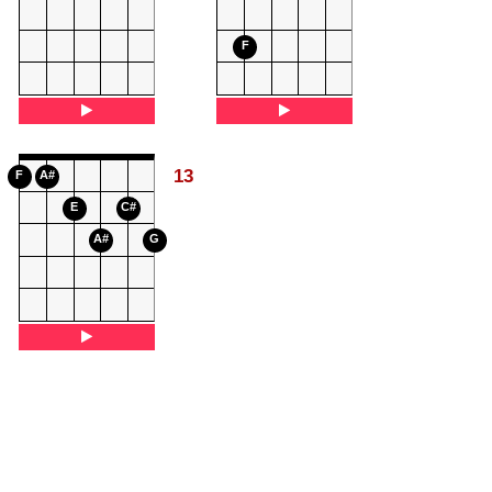
F
13
F
A#
E
C#
A#
G