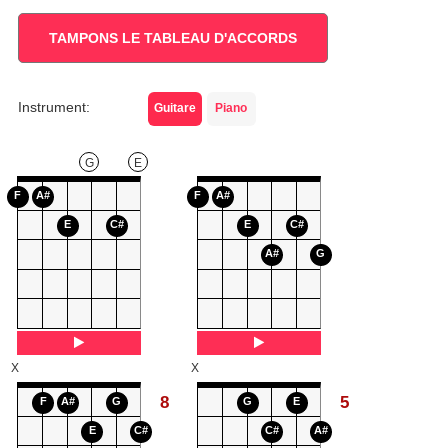
TAMPONS LE TABLEAU D'ACCORDS
Instrument:
Guitare
Piano
G
E
F
A#
F
A#
E
C#
E
C#
A#
G
X
X
8
5
F
A#
G
G
E
E
C#
C#
A#