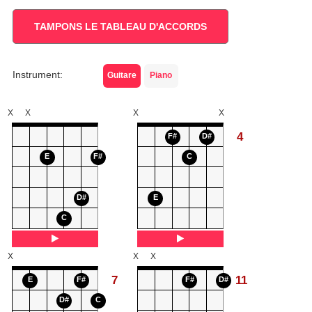
TAMPONS LE TABLEAU D'ACCORDS
Instrument:
Guitare
Piano
X
X
X
X
4
F#
D#
E
F#
C
D#
E
C
X
X
X
7
11
E
F#
F#
D#
D#
C