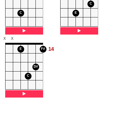
C
C
E
X
X
14
E
F#
D#
C