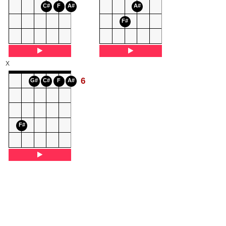
C#
F
A#
A#
F#
X
6
G#
C#
F
A#
F#