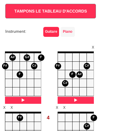
TAMPONS LE TABLEAU D'ACCORDS
Instrument:
Guitare
Piano
X
A#
G#
F
F#
C#
F#
C#
F
F
A#
C#
X
X
X
X
4
F#
F
C#