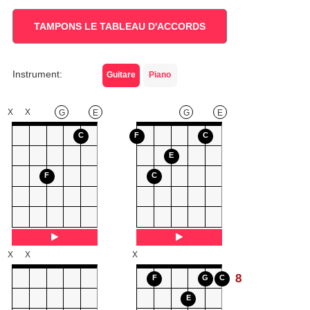
TAMPONS LE TABLEAU D'ACCORDS
Instrument:
Guitare
Piano
X
X
G
E
G
E
C
F
C
E
F
C
X
X
X
8
F
G
C
E