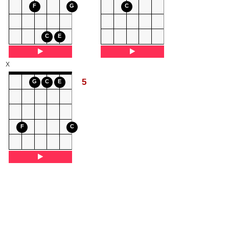
F
G
C
C
E
X
5
G
C
E
F
C