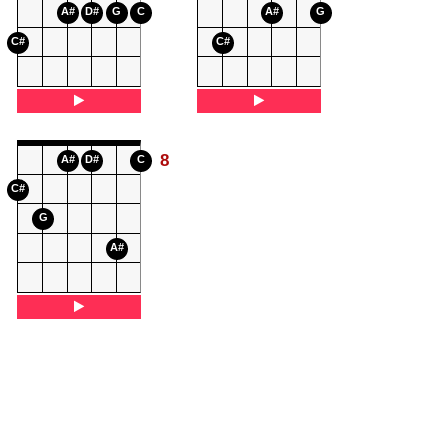
A#
D#
G
C
A#
G
C#
C#
8
A#
D#
C
C#
G
A#