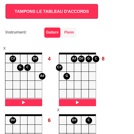
TAMPONS LE TABLEAU D'ACCORDS
Instrument:
Guitare
Piano
X
4
8
C#
D#
A#
D#
G
C
G
C
C#
A#
G
X
6
D#
D#
C