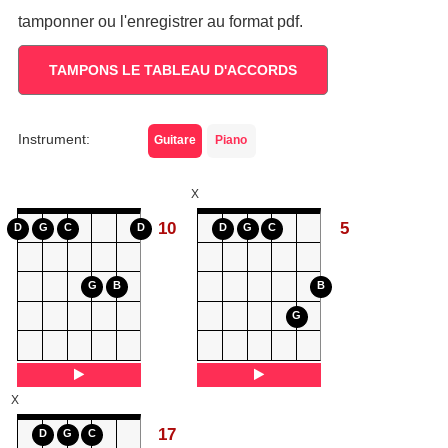
tamponner ou l'enregistrer au format pdf.
TAMPONS LE TABLEAU D'ACCORDS
Instrument:
Guitare
Piano
X
10
5
D
G
C
D
D
G
C
G
B
B
G
X
17
D
G
C