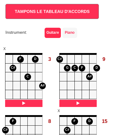
TAMPONS LE TABLEAU D'ACCORDS
Instrument:
Guitare
Piano
X
3
9
F
D
C#
C#
G
C
F
D
C
A#
A#
X
8
15
F
F
D
C#
C#