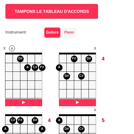
TAMPONS LE TABLEAU D'ACCORDS
Instrument:
Guitare
Piano
X
X
A
4
D#
F#
D#
A
C#
F#
A
D#
C#
X
4
5
C#
F#
D#
A
A
A
D#
C#