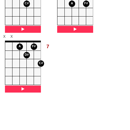
C#
A
F#
X
X
7
A
F#
D#
C#