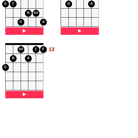
G
C
G
A
B
D#
G
A
13
D#
C
F
B
A
G