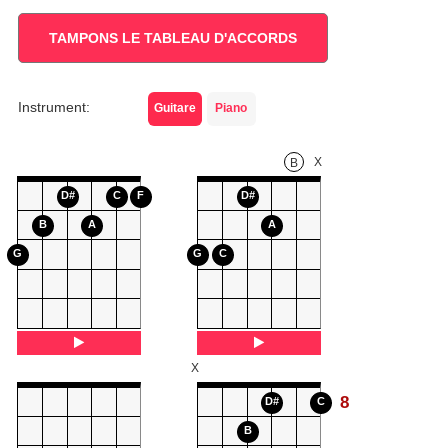
TAMPONS LE TABLEAU D'ACCORDS
Instrument:
Guitare
Piano
X
B
D#
C
F
D#
B
A
A
G
G
C
X
8
D#
C
B