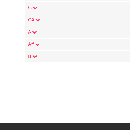
G
G#
A
A#
B