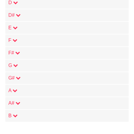
D
D#
E
F
F#
G
G#
A
A#
B