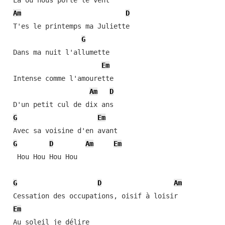
 Là où nous porte le vent

Am
D
 T'es le printemps ma Juliette

G
 Dans ma nuit l'allumette

Em
 Intense comme l'amourette

Am
D
 D'un petit cul de dix ans

G
Em
 Avec sa voisine d'en avant

G
D
Am
Em
  Hou Hou Hou Hou

G
D
Am
 Cessation des occupations, oisif à loisir

Em
 Au soleil je délire
