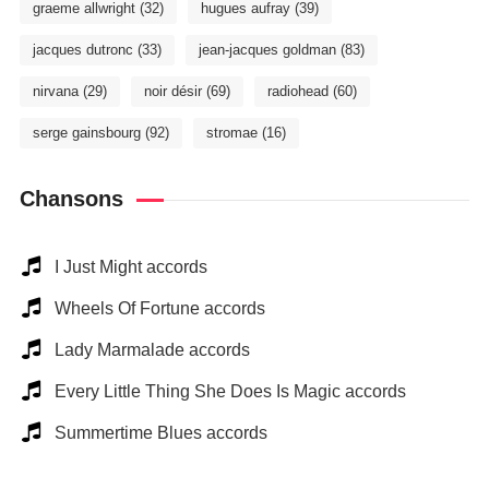
graeme allwright
(32)
hugues aufray
(39)
jacques dutronc
(33)
jean-jacques goldman
(83)
nirvana
(29)
noir désir
(69)
radiohead
(60)
serge gainsbourg
(92)
stromae
(16)
Chansons
I Just Might accords
Wheels Of Fortune accords
Lady Marmalade accords
Every Little Thing She Does Is Magic accords
Summertime Blues accords