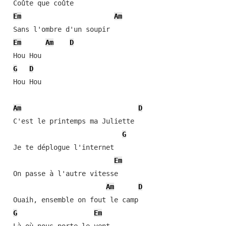
 Coûte que coûte

Em
Am
 Sans l'ombre d'un soupir

Em
Am
D
 Hou Hou

G
D
 Hou Hou

Am
D
 C'est le printemps ma Juliette

G
 Je te déplogue l'internet

Em
 On passe à l'autre vitesse

Am
D
 Ouaih, ensemble on fout le camp

G
Em