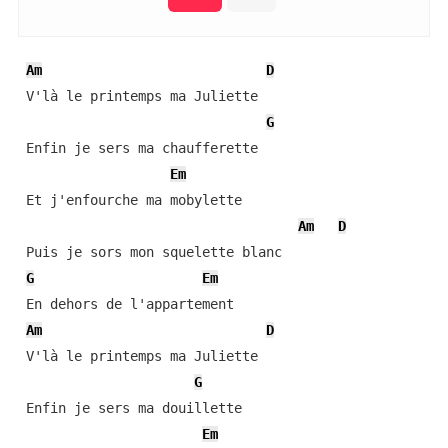
Am
D
 V'là le printemps ma Juliette

G
 Enfin je sers ma chaufferette

Em
 Et j'enfourche ma mobylette

Am
D
 Puis je sors mon squelette blanc

G
Em
 En dehors de l'appartement

Am
D
 V'là le printemps ma Juliette

G
 Enfin je sers ma douillette

Em