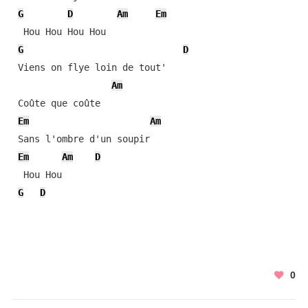
G
D
Am
Em
  Hou Hou Hou Hou

G
D
 Viens on flye loin de tout'

Am
 Coûte que coûte

Em
Am
 Sans l'ombre d'un soupir

Em
Am
D
  Hou Hou

G
D
0