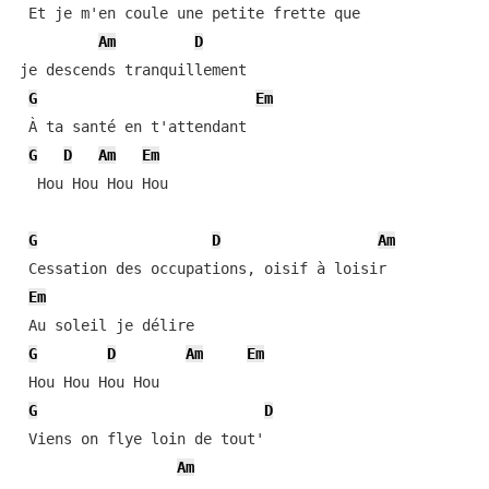
 Et je m'en coule une petite frette que 

Am
D
je descends tranquillement

G
Em
 À ta santé en t'attendant

G
D
Am
Em
  Hou Hou Hou Hou

G
D
Am
 Cessation des occupations, oisif à loisir

Em
 Au soleil je délire

G
D
Am
Em
 Hou Hou Hou Hou

G
D
 Viens on flye loin de tout'

Am